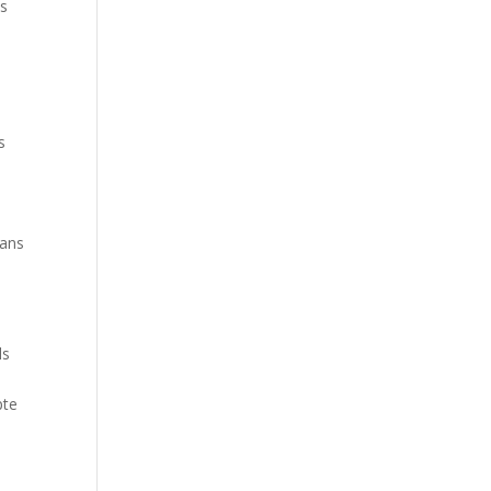
és
s
s
dans
ls
pte