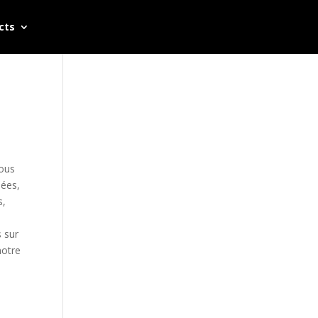
cts
nous
sées,
s,
s sur
notre